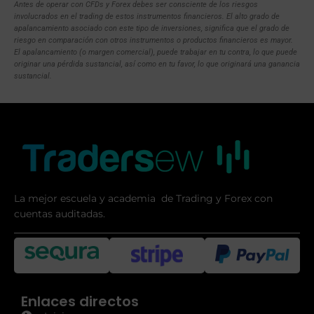
Antes de operar con CFDs y Forex debes ser consciente de los riesgos
involucrados en el trading de estos instrumentos financieros. El alto grado de
apalancamiento asociado con este tipo de inversiones, significa que el grado de
riesgo en comparación con otros instrumentos o productos financieros es mayor.
El apalancamiento (o margen comercial), puede trabajar en tu contra, lo que puede
originar una pérdida sustancial, así como en tu favor, lo que originará una ganancia
sustancial.
La mejor escuela y academia de Trading y Forex con
cuentas auditadas.
Enlaces directos