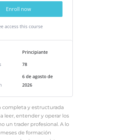
Enroll now
ee access this course
Principiante
s
78
6 de agosto de
n
2026
 completa y estructurada
a leer, entender y operar los
un trader profesional. A lo
o meses de formación