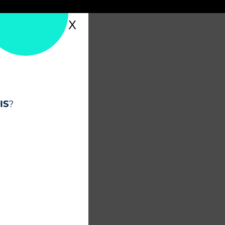
X
IS
?