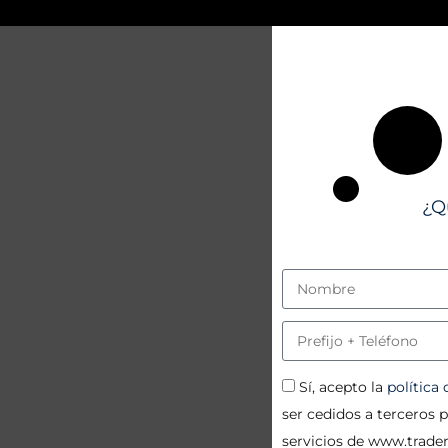
¿Q
Sí, acepto la
política
ser cedidos a terceros 
servicios de www.trad