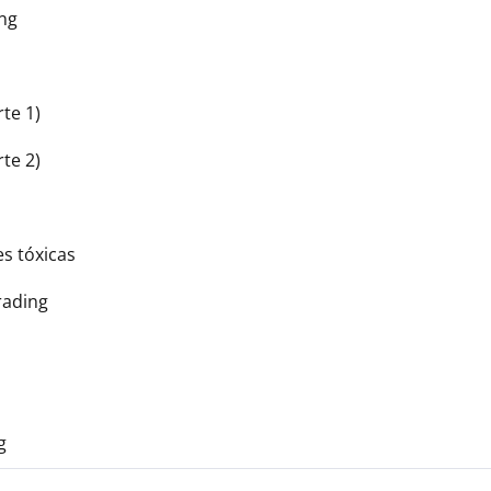
ing
te 1)
te 2)
es tóxicas
Trading
g