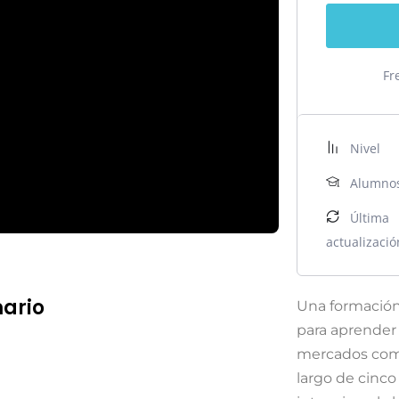
Fr
Nivel
Alumno
Última
actualizació
ario
Una formación
para aprender 
mercados como 
largo de cinc