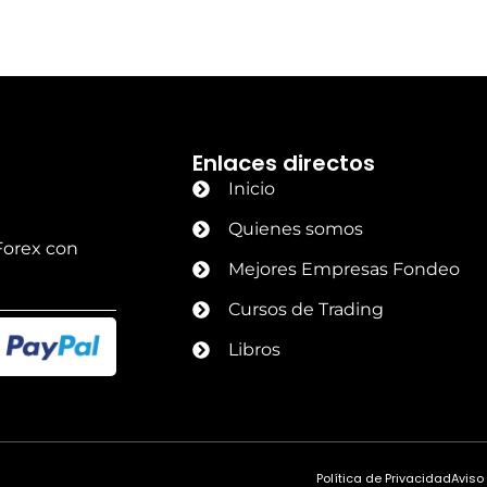
Enlaces directos
Inicio
Quienes somos
Forex con
Mejores Empresas Fondeo
Cursos de Trading
Libros
Política de Privacidad
Aviso
Diseño web por Moises Vasquez