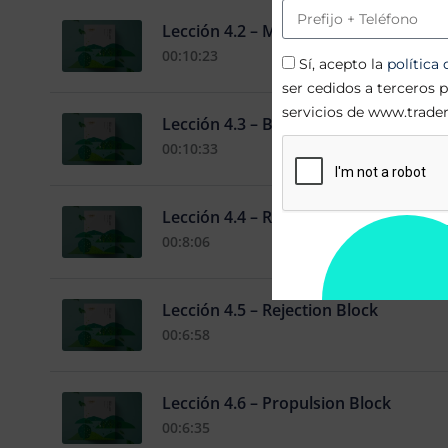
Lección 4.2 – Mitigation OB
00:10:23
Sí, acepto la
política
ser cedidos a terceros 
servicios de www.trad
Lección 4.3 – Breaker OB
00:10:33
Lección 4.4 – Reclaimed Block
00:8:06
Lección 4.5 – Rejection Block
00:6:58
Lección 4.6 – Propulsion Block
00:6:35