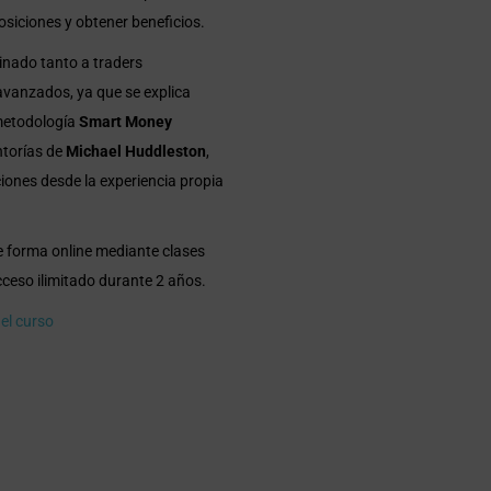
siciones y obtener beneficios.
inado tanto a traders
avanzados, ya que se explica
 metodología
Smart Money
ntorías de
Michael Huddleston
,
iones desde la experiencia propia
de forma online mediante clases
ceso ilimitado durante 2 años.
el curso