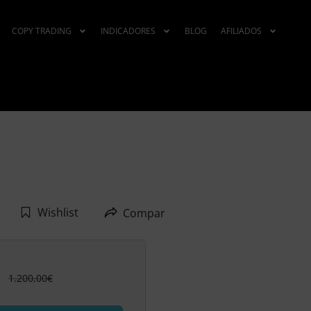
COPY TRADING
INDICADORES
BLOG
AFILIADOS
Wishlist
Compartir
1.200,00
€