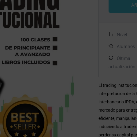
Añ
Nivel
Alumnos
Última
actualización
El trading institucio
interpretación de la 
interbancario IPDA, 
mercado para entrega
eficiente, manipula
induciendo a traders
perder su capital pa