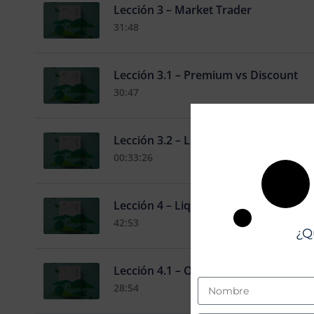
Lección 3 – Market Trader
31:48
Lección 3.1 – Premium vs Discount
30:47
Lección 3.2 – Liquidity Runs
00:33:26
Lección 4 – Liquidity & OB
42:53
¿Q
Lección 4.1 – Order Block Sniper
28:54