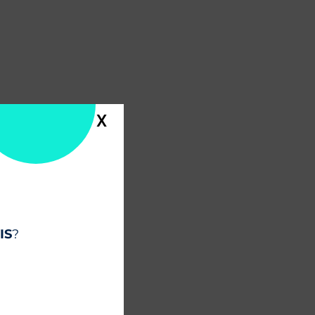
X
IS
?