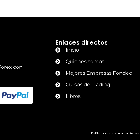
Enlaces directos
Inicio
Quienes somos
Forex con
Mejores Empresas Fondeo
Cursos de Trading
Libros
Política de Privacidad
Aviso
Diseño web por Moises Vasquez